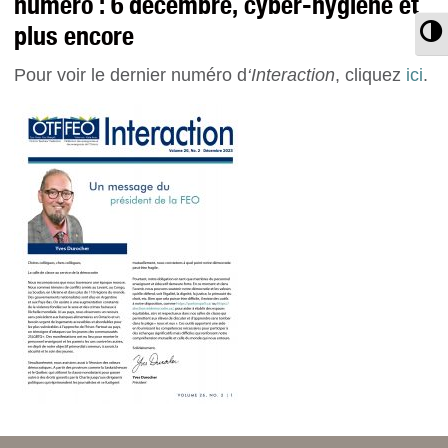
numéro : 6 décembre, cyber-hygiène et
plus encore
T
Pour voir le dernier numéro d
‘Interaction
, cliquez
ici
.